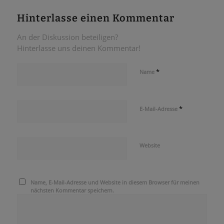
Hinterlasse einen Kommentar
An der Diskussion beteiligen?
Hinterlasse uns deinen Kommentar!
*
Name
*
E-Mail-Adresse
Website
Name, E-Mail-Adresse und Website in diesem Browser für meinen
nächsten Kommentar speichern.