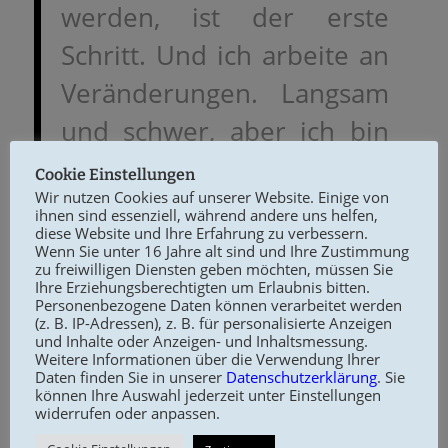
werden, ist der erste
Schritt. Und ich arbeite an
Veränderungen. Langsam
und schwer, aber ich bin
zuversichtlich, zumindest
Cookie Einstellungen
Wir nutzen Cookies auf unserer Website. Einige von
für den Moment.
ihnen sind essenziell, während andere uns helfen,
diese Website und Ihre Erfahrung zu verbessern.
Danke noch einmal für
Wenn Sie unter 16 Jahre alt sind und Ihre Zustimmung
zu freiwilligen Diensten geben möchten, müssen Sie
diesen Input.
Ihre Erziehungsberechtigten um Erlaubnis bitten.
Personenbezogene Daten können verarbeitet werden
(z. B. IP-Adressen), z. B. für personalisierte Anzeigen
und Inhalte oder Anzeigen- und Inhaltsmessung.
Unsere Zuhörerin möchte anonym
Weitere Informationen über die Verwendung Ihrer
bleiben.
Daten finden Sie in unserer
Datenschutzerklärung
. Sie
können Ihre Auswahl jederzeit unter Einstellungen
widerrufen oder anpassen.
Foto www.pixabay.com: Image by