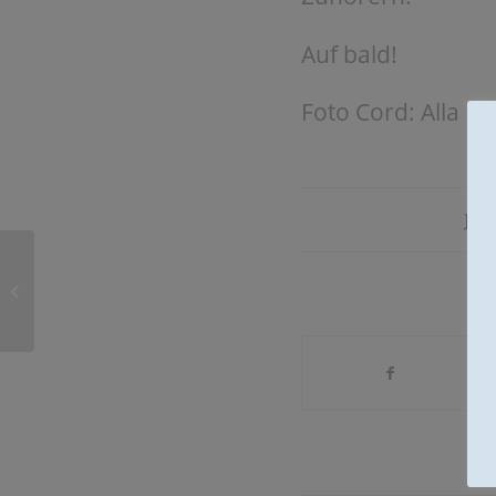
Auf bald!
Foto Cord: Alla R
JUL
Podcastfolge No. 110:
eine Buchvorstellung