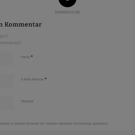
KOMMENTARE
en Kommentar
gen?
Kommentar!
*
Name
*
E-Mail-Adresse
Website
ebsite in diesem Browser für meinen nächsten Kommentar speichern.