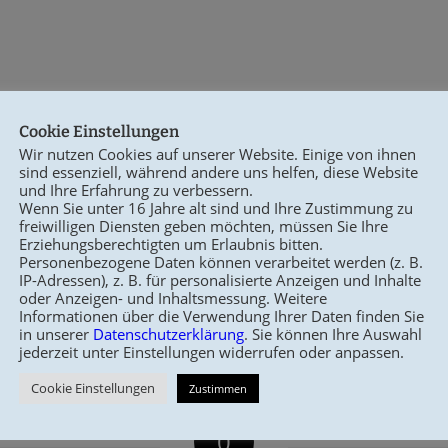
egier Photographie
http://www.allaregier.de
Cookie Einstellungen
Wir nutzen Cookies auf unserer Website. Einige von ihnen
sind essenziell, während andere uns helfen, diese Website
und Ihre Erfahrung zu verbessern.
/
/
I 1, 2025
0 KOMMENTARE
VON
BIRGIT FELDMANN
Wenn Sie unter 16 Jahre alt sind und Ihre Zustimmung zu
freiwilligen Diensten geben möchten, müssen Sie Ihre
Erziehungsberechtigten um Erlaubnis bitten.
Personenbezogene Daten können verarbeitet werden (z. B.
Eintrag teilen
IP-Adressen), z. B. für personalisierte Anzeigen und Inhalte
oder Anzeigen- und Inhaltsmessung. Weitere
Informationen über die Verwendung Ihrer Daten finden Sie
in unserer
Datenschutzerklärung
. Sie können Ihre Auswahl
jederzeit unter Einstellungen widerrufen oder anpassen.
Cookie Einstellungen
Zustimmen
0