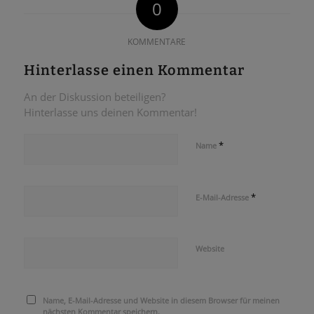
0
KOMMENTARE
Hinterlasse einen Kommentar
An der Diskussion beteiligen?
Hinterlasse uns deinen Kommentar!
*
Name
*
E-Mail-Adresse
Website
Name, E-Mail-Adresse und Website in diesem Browser für meinen
nächsten Kommentar speichern.