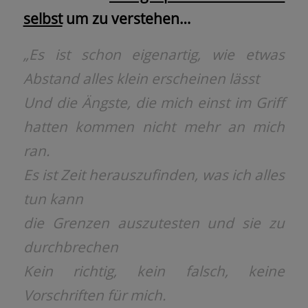
selbst
um zu verstehen…
„Es ist schon eigenartig, wie etwas
Abstand alles klein erscheinen lässt
Und die Ängste, die mich einst im Griff
hatten kommen nicht mehr an mich
ran.
Es ist Zeit herauszufinden, was ich alles
tun kann
die Grenzen auszutesten und sie zu
durchbrechen
Kein richtig, kein falsch, keine
Vorschriften für mich.