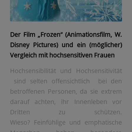
Der Film „Frozen“ (Animationsfilm, W.
Disney Pictures) und ein (möglicher)
Vergleich mit hochsensitiven Frauen
Hochsensibilität und Hochsensitivität
sind selten offensichtlich bei den
betroffenen Personen, da sie extrem
darauf achten, ihr Innenleben vor
Dritten zu schützen.
Wieso? Feinfühlige und emphatische