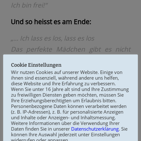
Ich bin frei!“
Und so heisst es am Ende:
„… Ich lass es los, lass es los
Das perfekte Mädchen gibt es nicht
mehr
Cookie Einstellungen
Hier stehe ich im Tageslicht…“
Wir nutzen Cookies auf unserer Website. Einige von
ihnen sind essenziell, während andere uns helfen,
diese Website und Ihre Erfahrung zu verbessern.
Erst nach der Befreiung durch sich
Wenn Sie unter 16 Jahre alt sind und Ihre Zustimmung
zu freiwilligen Diensten geben möchten, müssen Sie
selbst erlaubt sich Elsa die zu sein, die
Ihre Erziehungsberechtigten um Erlaubnis bitten.
Personenbezogene Daten können verarbeitet werden
sie wirklich ist.
(z. B. IP-Adressen), z. B. für personalisierte Anzeigen
und Inhalte oder Anzeigen- und Inhaltsmessung.
Weitere Informationen über die Verwendung Ihrer
Im Film wird anschaulich beschrieben,
Daten finden Sie in unserer
Datenschutzerklärung
. Sie
können Ihre Auswahl jederzeit unter Einstellungen
dass dieser Weg der Selbstentdeckung
widerrufen oder anpassen.