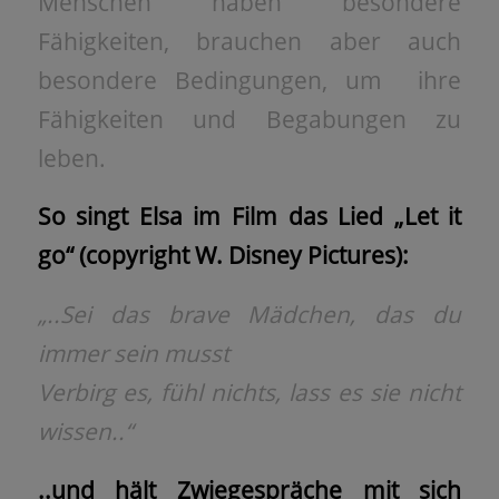
Menschen haben besondere
Fähigkeiten, brauchen aber auch
besondere Bedingungen, um ihre
Fähigkeiten und Begabungen zu
leben.
So singt Elsa im Film das Lied „Let it
go“ (copyright W. Disney Pictures):
„..Sei das brave Mädchen, das du
immer sein musst
Verbirg es, fühl nichts, lass es sie nicht
wissen..“
..und hält
Zwiegespräche mit sich