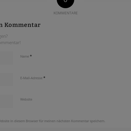
KOMMENTARE
en Kommentar
gen?
Kommentar!
*
Name
*
E-Mail-Adresse
Website
ebsite in diesem Browser für meinen nächsten Kommentar speichern.