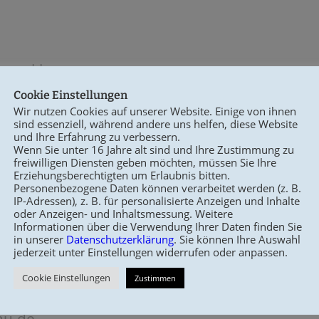
ange klar:
Cookie Einstellungen
r begabte hochsensible Personen erweitern
Wir nutzen Cookies auf unserer Website. Einige von ihnen
sind essenziell, während andere uns helfen, diese Website
und Ihre Erfahrung zu verbessern.
Wenn Sie unter 16 Jahre alt sind und Ihre Zustimmung zu
freiwilligen Diensten geben möchten, müssen Sie Ihre
ht anders sehen wir unsere Rolle als Moder
Erziehungsberechtigten um Erlaubnis bitten.
Personenbezogene Daten können verarbeitet werden (z. B.
sen.
IP-Adressen), z. B. für personalisierte Anzeigen und Inhalte
oder Anzeigen- und Inhaltsmessung. Weitere
Informationen über die Verwendung Ihrer Daten finden Sie
die Idee: Wir konzipieren eine Mentor*Inne
in unserer
Datenschutzerklärung
. Sie können Ihre Auswahl
jederzeit unter Einstellungen widerrufen oder anpassen.
beginnt im späten Herbst diesen Jahres.
Cookie Einstellungen
Zustimmen
ald an dieser Stelle oder schreibt un
au.de