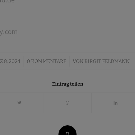
ay.com
/
/
 8, 2024
0 KOMMENTARE
VON
BIRGIT FELDMANN
Eintrag teilen
0