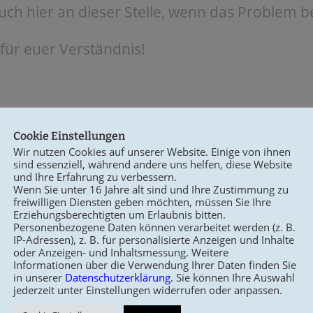
ch hier an dieser Stelle, wenn das Problem bes
für euer Verständnis!
nd Marco Lachmann-Anke from Pixabay.com
Cookie Einstellungen
Wir nutzen Cookies auf unserer Website. Einige von ihnen
sind essenziell, während andere uns helfen, diese Website
und Ihre Erfahrung zu verbessern.
Wenn Sie unter 16 Jahre alt sind und Ihre Zustimmung zu
freiwilligen Diensten geben möchten, müssen Sie Ihre
Erziehungsberechtigten um Erlaubnis bitten.
/
/
Personenbezogene Daten können verarbeitet werden (z. B.
R 15, 2024
0 KOMMENTARE
VON
BIRGIT FELDMANN
IP-Adressen), z. B. für personalisierte Anzeigen und Inhalte
oder Anzeigen- und Inhaltsmessung. Weitere
Informationen über die Verwendung Ihrer Daten finden Sie
in unserer
Datenschutzerklärung
. Sie können Ihre Auswahl
Eintrag teilen
jederzeit unter Einstellungen widerrufen oder anpassen.