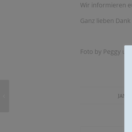
Wir informieren eu
Ganz lieben Dank 
Foto by Peggy u
Unser neues Themen-
JANUA
Special:
Neurodiversität