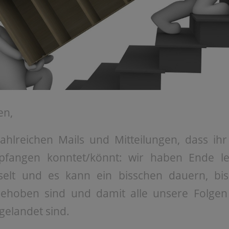
en,
ahlreichen Mails und Mitteilungen, dass ih
mpfangen konntet/könnt: wir haben Ende l
elt und es kann ein bisschen dauern, bis
behoben sind und damit alle unsere Folge
gelandet sind.