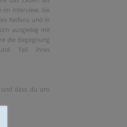
hre das Leben als
 im Interview. Sie
es Reifens und in
ich ausgiebig mit
ere die Begegnung
nd Teil ihres
t und dass du uns