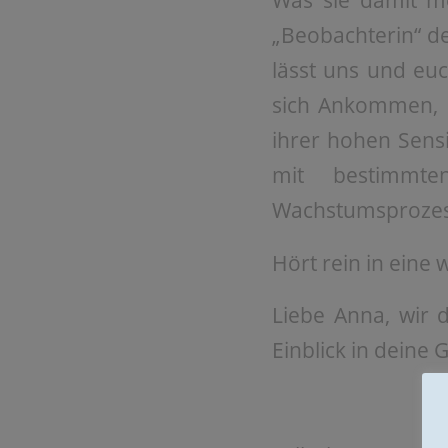
Was sie damit me
„Beobachterin“ de
lässt uns und eu
sich Ankommen, d
ihrer hohen Sens
mit bestimmt
Wachstumsprozes
Hört rein in eine
Liebe Anna, wir 
Einblick in deine 