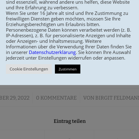
se habt, direkt Kontakt zu Anna aufzunehmen:
sind essenziell, während andere uns helfen, diese Website
und Ihre Erfahrung zu verbessern.
Wenn Sie unter 16 Jahre alt sind und Ihre Zustimmung zu
agram zu finden unter Anna__rieke
freiwilligen Diensten geben möchten, müssen Sie Ihre
Erziehungsberechtigten um Erlaubnis bitten.
Personenbezogene Daten können verarbeitet werden (z. B.
IP-Adressen), z. B. für personalisierte Anzeigen und Inhalte
oder Anzeigen- und Inhaltsmessung. Weitere
Informationen über die Verwendung Ihrer Daten finden Sie
ctoria Model auf Pixabay.com
in unserer
Datenschutzerklärung
. Sie können Ihre Auswahl
jederzeit unter Einstellungen widerrufen oder anpassen.
Cookie Einstellungen
Zustimmen
/
/
ER 29, 2022
0 KOMMENTARE
VON
BIRGIT FELDMAN
Eintrag teilen