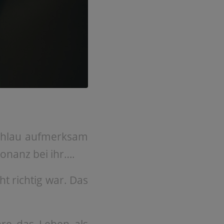
schlau aufmerksam
onanz bei ihr….
ht richtig war. Das