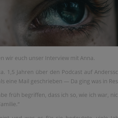
n wir euch unser Interview mit Anna.
a. 1,5 Jahren über den Podcast auf Anders
s eine Mail geschrieben — Da ging was in Res
abe früh begriffen, dass ich so, wie ich war, nic
amilie.“