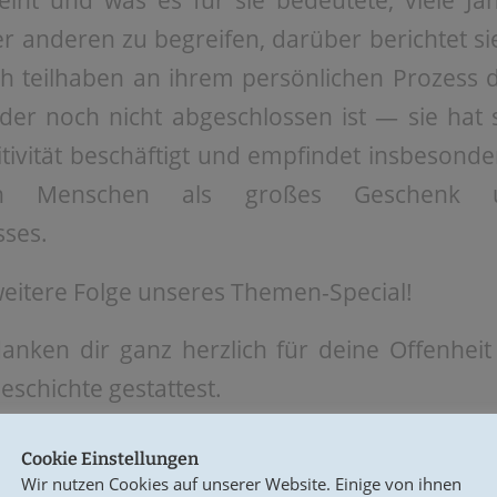
int und was es für sie bedeutete, viele Ja
r anderen zu begreifen, darüber berichtet sie
ch teilhaben an ihrem persönlichen Prozess d
er noch nicht abgeschlossen ist — sie hat s
itivität beschäftigt und empfindet insbesond
en Menschen als großes Geschenk u
ses.
 weitere Folge unseres Themen-Special!
danken dir ganz herzlich für deine Offenhei
Geschichte gestattest.
Cookie Einstellungen
Wir nutzen Cookies auf unserer Website. Einige von ihnen