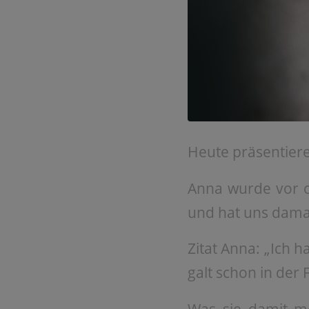
Heute präsentiere
Anna wurde vor c
und hat uns damal
Zitat Anna: „Ich h
galt schon in der F