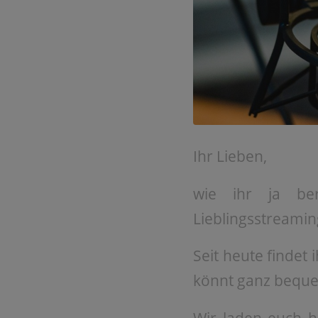
Ihr Lieben,
wie ihr ja ber
Lieblingsstreamin
Seit heute findet 
könnt ganz beque