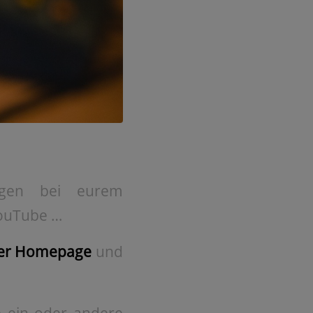
olgen bei eurem
YouTube …
erer Homepage
und