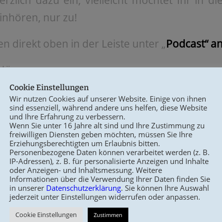
rzlich dazu ein, vielleicht möchtet Ihr in d
inhören, nur zu!
gen direkt oben in der Leiste unter „
Podcast“ an
 Hören
Cookie Einstellungen
Wir nutzen Cookies auf unserer Website. Einige von ihnen
sind essenziell, während andere uns helfen, diese Website
und Ihre Erfahrung zu verbessern.
Wenn Sie unter 16 Jahre alt sind und Ihre Zustimmung zu
freiwilligen Diensten geben möchten, müssen Sie Ihre
/
/
Erziehungsberechtigten um Erlaubnis bitten.
T 10, 2021
0 KOMMENTARE
VON
BIRGIT FELDMANN
Personenbezogene Daten können verarbeitet werden (z. B.
IP-Adressen), z. B. für personalisierte Anzeigen und Inhalte
oder Anzeigen- und Inhaltsmessung. Weitere
Informationen über die Verwendung Ihrer Daten finden Sie
Eintrag teilen
in unserer
Datenschutzerklärung
. Sie können Ihre Auswahl
jederzeit unter Einstellungen widerrufen oder anpassen.
Cookie Einstellungen
Zustimmen