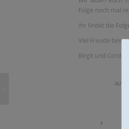
Wir laden euch he
Folge noch mal re
Ihr findet die Fol
Viel Freude beim
Birgit und Cord
Podcast No. 46:
AUGUS
Sommer – Special Teil II
von II