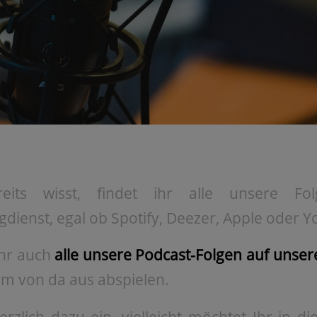
eits wisst, findet ihr alle unsere F
gdienst, egal ob Spotify, Deezer, Apple oder 
ihr auch
alle unsere Podcast-Folgen auf uns
m von da aus abspielen.